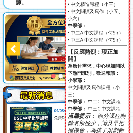
諒。
• 中文精進課程（小三）
• 中文閱讀及寫作（小五、
小六）
中學部：
• 中二A 中文課程（何Sir）
• 中三A 中文課程（何Sir）
【反應熱烈：現正加
開】
為應付需求，中心現加開以
下熱門班別，歡迎報讀：
小學部：
中文閱讀及寫作課程（小
三）
更多
中學部：
中二C 中文課程
中學部：
中三C 中文課程
04/08/2026
溫馨提示：
部分課程剩
免費DSE化學科5導論課
餘名額極少，請及早把
握機會，為孩子規劃新