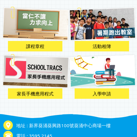
課程章程
活動相簿
入學申請
家長手機應用程式
地址 : 新界葵涌葵興路100號葵涌中心商場一樓
電話 : 3595 2145