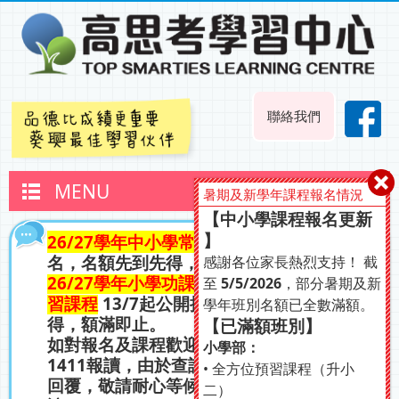
聯絡我們
MENU
暑期及新學年課程報名情況
【中小學課程報名更新
】
26/27學年中小學常規課程
13/4起接受報
名，名額先到先得，額滿即止。
感謝各位家長熱烈支持！ 截
26/27學年小學功課輔導課程、初中功課研
至
5/5/2026
，部分暑期及新
習
課程
13/7起公開接受報名，名額先到先
學年班別名額已全數滿額。
得，額滿即止。
【已滿額班別】
如對報名及課程歡迎透過Whatsapp 6644-
小學部：
1411報讀，由於查詢人數眾多，若未能即時
• 全方位預習課程（升小
回覆，敬請耐心等候，不便之處，敬請見
二）