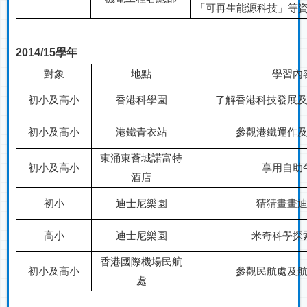
「可再生能源科技」等
2014/15
學年
對象
地點
學習內
初小及高小
香港科學園
了解香港科技發展
初小及高小
港鐵青衣站
參觀港鐵運作
東涌東薈城諾富特
初小及高小
享用自助
酒店
初小
迪士尼樂園
猜猜畫畫
高小
迪士尼樂園
米奇科學探
香港國際機場
民航
初小及高小
參觀民航處及
處