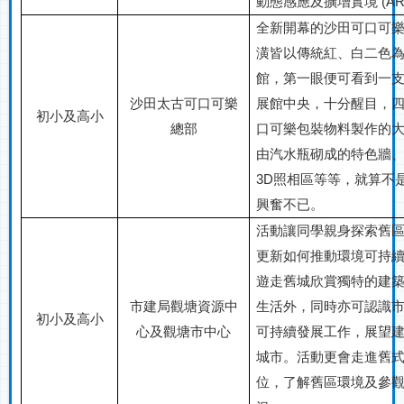
動態感應及擴增實境
(A
全新開幕的沙田可口可
潢皆以傳統紅、白二色
館，第一眼便可看到一
展館中央，十分醒目，
沙田太古可口可樂
初小及高小
總部
口可樂包裝物料製作的
由汽水瓶砌成的特色牆
3D
照相區等等，就算不
興奮不已。
活動讓同學親身探索舊
更新如何推動環境可持
遊走舊城欣賞獨特的建
市建局
觀塘資源中
生活外，同時亦可認識
初小及高小
心及觀塘市中心
可持續發展工作，展望
城市。活動更會走進舊
位，了解舊區環境及參