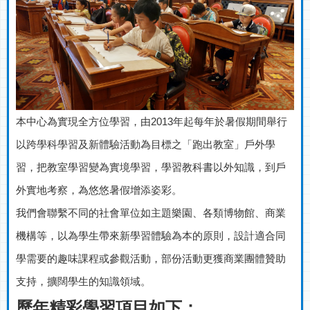
本中心為實現全方位學習，由
2013
年起每年於暑假期間舉行
以跨學科學習及新體驗活動為目標之「跑出教室」戶外學
習，把教室學習變為實境學
習，
學習教科書以外知識，到戶
外實地考察，為悠悠暑假增添姿彩。
我們會聯繫不同的社會單位如主題樂園、各類博物館、商業
機構等，以為學生帶來新學習體驗為本的原則，設計適合同
學需要的趣味課程或參觀活動，部份活動更獲商業團體贊助
支持，擴闊學生的知識領域
。
歷年精彩學習項目如下：