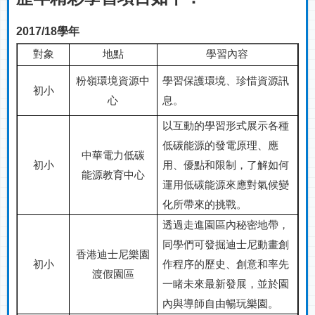
2017/18
學年
對象
地點
學習內容
粉嶺環境資源中
學習保護環境、珍惜資源訊
初小
心
息。
以互動的學習形式展示各種
低碳能源的發電原理、應
中華電力低碳
初小
用、優點和限制，了解如何
能源教育中心
運用低碳能源來應對氣候變
化所帶來的挑戰。
透過走進園區內秘密地帶，
同學們可發掘迪士尼動畫創
香港迪士尼樂園
初小
作程序的歷史、創意和率先
渡假園區
一睹未來最新發展，並於園
內與導師自由暢玩樂園。