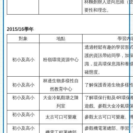
杯麵創辦人逆向思維（
要性和理念。
2015/16
學年
對象
地點
學習內
透過輕鬆有趣的學習形
護的資訊帶給同學，加
初小及高小
粉嶺環境資源中心
識，提高環保意識和養
確態度。
林邊生物多樣性自
初小及高小
了解保護香港生物多樣
然教育中心
初小及高小
大金
觀塘之陳
了解環保行動及
4R
環保
冷氣
列室
遊戲、參觀大金冷氣環
初小及高小
廠
參觀太古可口可樂廠、
太古可口可樂
初小及高小
參觀機電署總部、學習
機電工程署總部