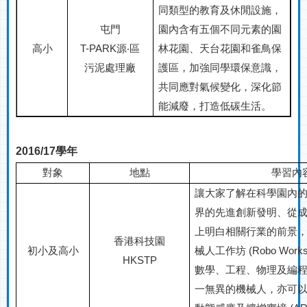
同類型的教育及休閒設施，
屯門
園內含有五個不同元素的園
高小
T-PARK
源‧區
林花園、天台花園和雀鳥保
污泥處理廠
護區，加強同學環保意識，
共同應對氣候變化，深化節
能減廢，打造低碳生活。
2016/17
學年
對象
地點
學習內
讓大家了解在科學園內
界的先進創新發明、從
上明白相關行業的前景
香港科技園
初小及高小
械人工作坊
(Robo Works
HKSTP
數學、工程、物理及編
一無異的機械人，亦可