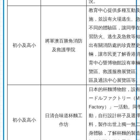
況。
教育中心提供多種互動
施，並設有火場逃生、
不同的體驗區，讓同學
習防火、逃生及急救等
將軍澳百勝角消防
初小及高小
出有關消防處的珍貴歷
及救護學院
輛，讓市民更了解香港消
育中心暨博物館設有車
覽區、救護服務展覽區
區及通訊中心展覽區等
日本的杯麵博物館，設
ードルファクトリー（
M
Factory
）」一活動。同
日清
合味道
杯麵
工
動，自行設計杯子及選
初小及高小
作坊
料，製作出世上獨一無
身體驗，了解杯麵的製