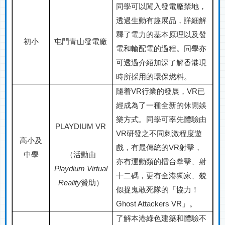
同學可以闖入發電廠禁地，
透過生動有趣展品，詳細解
釋了電力的基本原理以及發
初小
屯門青山發電廠
電和輸配電的過程。同學亦
可透過介紹加深了解香港現
時所採用的環保燃料。
隨着
VR
行業的發展，
VR
已
經成為了一種全新的休閒娛
樂方式。同學可率先體驗由
PLAYDIUM VR
VR
研發之不同刺激程度遊
高小及
戲，有最傳統的
VR
射擊，
中學
（活動由
亦有運動類的擂台拳擊、射
Playdium Virtual
十二碼，更有全港獨家、貌
Reality
贊助
）
似捉鬼敢死隊的「協力！
Ghost Attackers VR
」。
了解本港綠色建築和體驗不