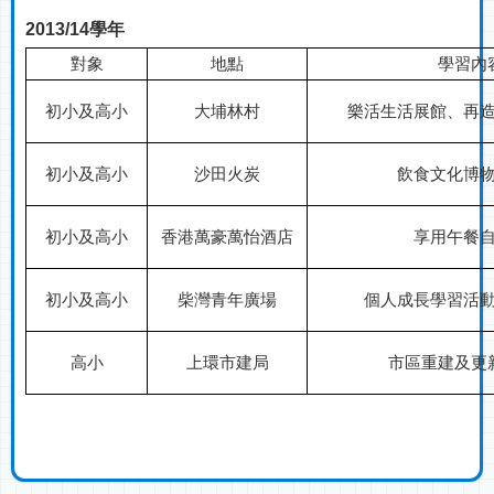
2013/14
學年
對象
地點
學習內
初小及高小
大埔林村
樂活生活展館、再
初小及高小
沙田火炭
飲食文化博
初小及高小
香港萬豪萬怡酒店
享用午餐
初小及高小
柴灣青年廣場
個人成長學習活
高小
上環
市建局
市區重建及更